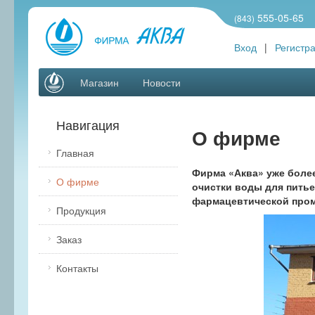
555-05-65
(843)
Вход
|
Регистр
Магазин
Новости
Навигация
О фирме
Главная
Фирма «Аква» уже более
О фирме
очистки воды для питье
фармацевтической про
Продукция
Заказ
Контакты