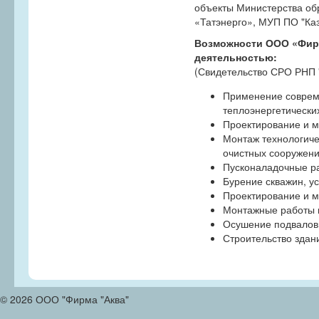
объекты Министерства об
«Татэнерго», МУП ПО "Каз
Возможности ООО «Фирм
деятельностью:
(Свидетельство СРО РНП 
Применение совреме
теплоэнергетических
Проектирование и м
Монтаж технологиче
очистных сооружени
Пусконаладочные ра
Бурение скважин, у
Проектирование и м
Монтажные работы п
Осушение подвалов
Строительство здан
© 2026 ООО "Фирма "Аква"