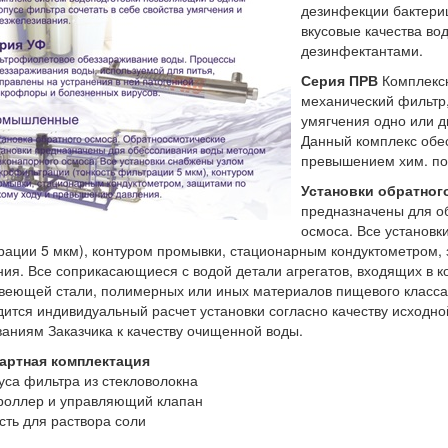
дезинфекции бактери
вкусовые качества во
дезинфектантами.
Серия ПРВ
Комплексн
механический фильтр,
умягчения одно или д
Данный комплекс обес
превышением хим. по
Установки обратног
предназначены для о
осмоса. Все установк
рации 5 мкм), контуром промывки, стационарным кондуктометром,
ия. Все соприкасающиеся с водой детали агрегатов, входящих в к
веющей стали, полимерных или иных материалов пищевого класса
ится индивидуальный расчет установки согласно качеству исходно
аниям Заказчика к качеству очищенной воды.
артная комплектация
уса фильтра из стекловолокна
троллер и управляющий клапан
сть для раствора соли