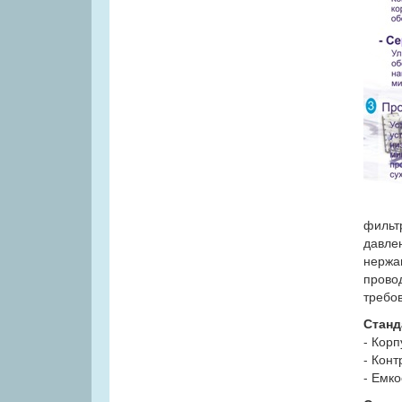
фильт
давлен
нержа
провод
требов
Станд
- Корп
- Кон
- Емко