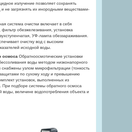
цидное излучение позволяет сохранять
д и не загрязнять их инородными веществами-
ая система очистки включает в себя
 фильтр обезжелезивания, установка
вухступенчатая, УФ-лампа обеззараживания.
печивает очистку вод с высоким
казателей исходной воды.
о осмоса
Обратноосмотические установки
бессоливания воды методом низконапорного
и снабжены узлом микрофильтрации (тонкость
 защитами по сухому ходу и превышению
омплект установок, выполненных из
. При подборе системы обратного осмоса
й воды, величине водопотребления объекта и