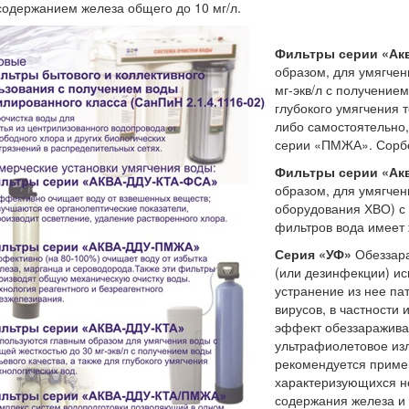
содержанием железа общего до 10 мг/л.
Фильтры серии «Ак
образом, для умягчен
мг-экв/л с получением
глубокого умягчения 
либо самостоятельно,
серии «ПМЖА». Сорбе
Фильтры серии «Акв
образом, для умягче
оборудования ХВО) с 
фильтров вода имеет ж
Серия «УФ»
Обеззара
(или дезинфекции) ис
устранение из нее п
вирусов, в частности
эффект обеззаражива
ультрафиолетовое из
рекомендуется приме
характеризующихся н
содержания железа и