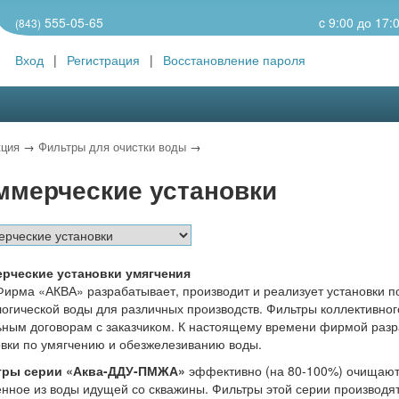
555-05-65
c 9:00 до 17:
(843)
Вход
|
Регистрация
|
Восстановление пароля
ция
→
Фильтры для очистки воды
→
ммерческие установки
рческие установки умягчения
рма «АКВА» разрабатывает, производит и реализует установки по 
огической воды для различных производств. Фильтры коллективног
ьным договорам с заказчиком. К настоящему времени фирмой разра
овки по умягчению и обезжелезиванию воды.
тры серии «Аква-ДДУ-ПМЖА»
эффективно (на 80-100%) очищают 
енное из воды идущей со скважины. Фильтры этой серии производ