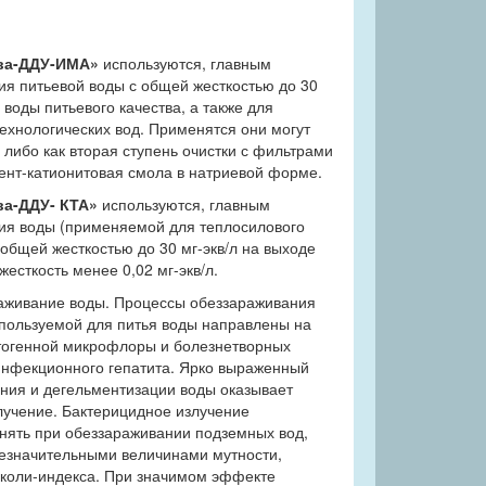
ва-ДДУ-ИМА»
используются, главным
ия питьевой воды с общей жесткостью до 30
 воды питьевого качества, а также для
технологических вод. Применятся они могут
 либо как вторая ступень очистки с фильтрами
нт-катионитовая смола в натриевой форме.
а-ДДУ- КТА»
используются, главным
ния воды (применяемой для теплосилового
общей жесткостью до 30 мг-экв/л на выходе
есткость менее 0,02 мг-экв/л.
живание воды. Процессы обеззараживания
пользуемой для питья воды направлены на
атогенной микрофлоры и болезнетворных
 инфекционного гепатита. Ярко выраженный
ния и дегельментизации воды оказывает
лучение. Бактерицидное излучение
нять при обеззараживании подземных вод,
езначительными величинами мутности,
 коли-индекса. При значимом эффекте