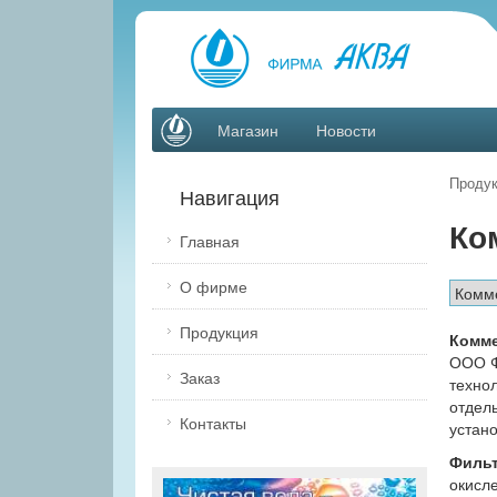
Магазин
Новости
Продук
Навигация
Ко
Главная
О фирме
Продукция
Комме
ООО Фи
Заказ
технол
отдел
Контакты
устан
Филь
окисл