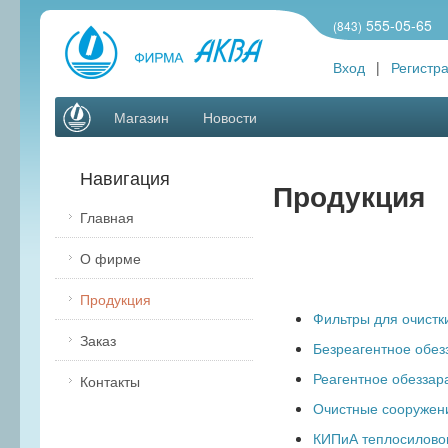
555-05-65
(843)
Вход
|
Регистр
Магазин
Новости
Навигация
Продукция
Главная
О фирме
Продукция
Фильтры для очистк
Заказ
Безреагентное обез
Реагентное обеззар
Контакты
Очистные сооружен
КИПиА теплосиловог