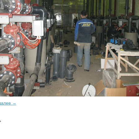
далее →
ь