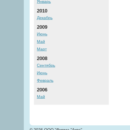
Январь
2010
Декабрь
2009
Июнь
Май
Март
2008
Сентябрь
Июнь
Февраль
2006
Май
© 2026 ООО "Фирма "Аква"