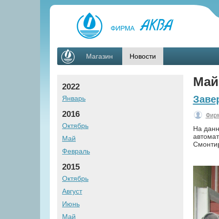
Магазин
Новости
Май
2022
Заве
Январь
2016
Фирм
Октябрь
На данн
автомат
Май
Смонтир
Февраль
2015
Октябрь
Август
Июнь
Май