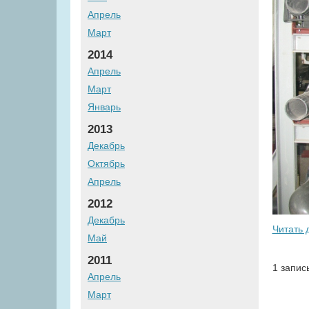
Апрель
Март
2014
Апрель
Март
Январь
2013
Декабрь
Октябрь
Апрель
2012
Декабрь
Читать 
Май
2011
1 запис
Апрель
Март