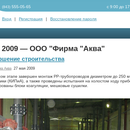
555-05-65
c 9:00 до 17
(843)
Вход
|
Регистрация
|
Восстановление пароля
 2009 — ООО "Фирма "Аква"
ршение строительства
27 мая 2009
а Аква
ом этапе завершен монтаж PP-трубопроводов диаметром до 250 м
ики (КИПиА), а также проведены испытания на холостом ходу приб
ованы блоки коагуляции, мешковые сушилки.