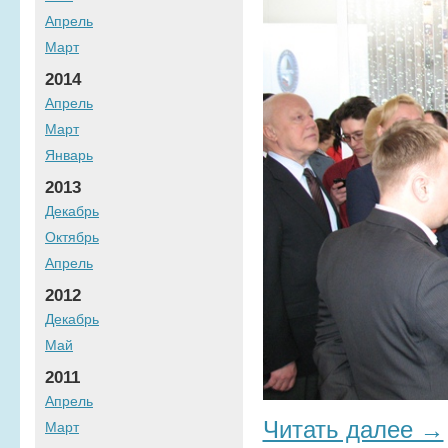
Апрель
Март
2014
Апрель
Март
Январь
2013
Декабрь
Октябрь
Апрель
2012
Декабрь
Май
2011
Апрель
Читать далее →
Март