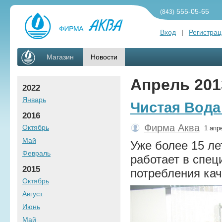
555-05-65
(843)
Вход
|
Регистрац
Магазин
Новости
Апрель 201
2022
Январь
Чистая Вода
2016
Фирма Аква
Октябрь
1 апр
Май
Уже более 15 ле
Февраль
работает в спе
2015
потребления кач
Октябрь
Август
Июнь
Май