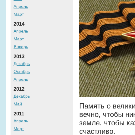
Апрель
Март
2014
Апрель
Март
Январь
2013
Декабрь
Октябрь
Апрель
2012
Декабрь
Май
Память о велики
вечно, чтобы ни
2011
Апрель
земле, чтобы к
Март
счастливо.