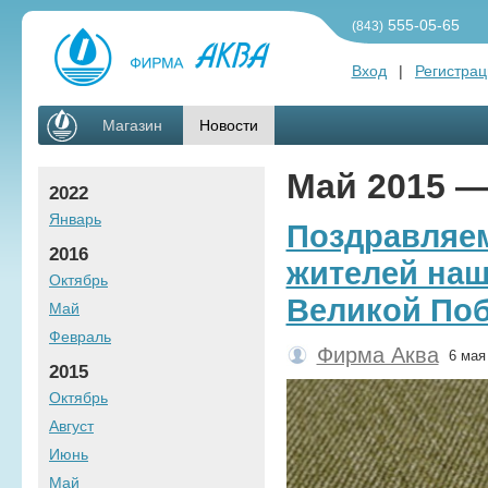
555-05-65
(843)
Вход
|
Регистрац
Магазин
Новости
Май 2015 
2022
Январь
Поздравляем
2016
жителей наш
Октябрь
Великой По
Май
Февраль
Фирма Аква
6 мая
2015
Октябрь
Август
Июнь
Май