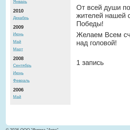
Январь
От всей души по
2010
жителей нашей с
Декабрь
Победы!
2009
Желаем Всем сча
Июнь
над головой!
Май
Март
2008
1 запись
Сентябрь
Июнь
Февраль
2006
Май
© 2026 ООО "Фирма "Аква"