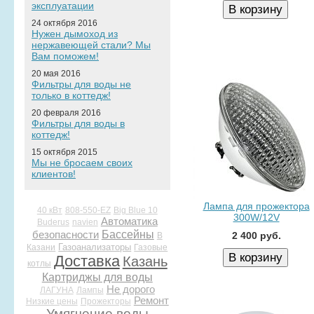
эксплуатации
24 октября 2016
Нужен дымоход из
нержавеющей стали? Мы
Вам поможем!
20 мая 2016
Фильтры для воды не
только в коттедж!
20 февраля 2016
Фильтры для воды в
коттедж!
15 октября 2015
Мы не бросаем своих
клиентов!
Лампа для прожектора
40 кВт
808-550-EZ
Big Blue 10
300W/12V
Автоматика
Buderus
navien
Бассейны
безопасности
2 400 руб.
В
Газоанализаторы
Казани
Газовые
Доставка
Казань
котлы
Картриджы для воды
Не дорого
ЛАГУНА
Лампы
Ремонт
Низкие цены
Прожекторы
Умягчение воды