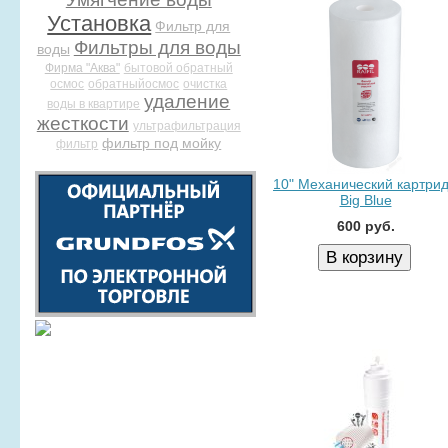
Установка
Фильтр для
Фильтры для воды
воды
Фирма "Аква"
бытовой обратный
осмос
обратныйосмос
очистка
удаление
воды в квартире
жесткости
ультрафильтрация
фильтр под мойку
фильтр
10" Механический картри
Big Blue
600 руб.