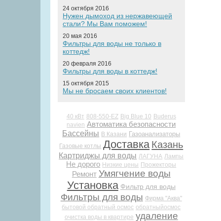
24 октября 2016
Нужен дымоход из нержавеющей
стали? Мы Вам поможем!
20 мая 2016
Фильтры для воды не только в
коттедж!
20 февраля 2016
Фильтры для воды в коттедж!
15 октября 2015
Мы не бросаем своих клиентов!
40 кВт
808-550-EZ
Big Blue 10
Buderus
Автоматика безопасности
navien
Бассейны
Газоанализаторы
В Казани
Доставка
Казань
Газовые котлы
Картриджы для воды
ЛАГУНА
Лампы
Не дорого
Низкие цены
Прожекторы
Умягчение воды
Ремонт
Установка
Фильтр для воды
Фильтры для воды
Фирма "Аква"
бытовой обратный осмос
обратныйосмос
удаление
очистка воды в квартире