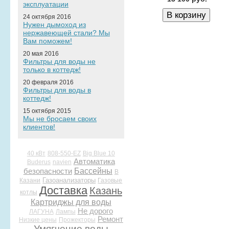
эксплуатации
24 октября 2016
Нужен дымоход из
нержавеющей стали? Мы
Вам поможем!
20 мая 2016
Фильтры для воды не
только в коттедж!
20 февраля 2016
Фильтры для воды в
коттедж!
15 октября 2015
Мы не бросаем своих
клиентов!
40 кВт
808-550-EZ
Big Blue 10
Автоматика
Buderus
navien
Бассейны
безопасности
В
Газоанализаторы
Казани
Газовые
Доставка
Казань
котлы
Картриджы для воды
Не дорого
ЛАГУНА
Лампы
Ремонт
Низкие цены
Прожекторы
Умягчение воды