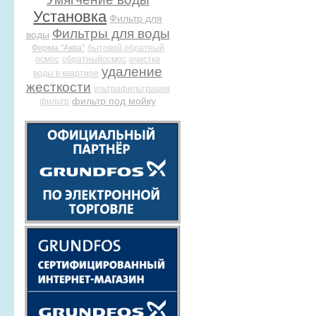
Установка
Фильтр для
Фильтры для воды
воды
Фирма "Аква"
бытовой обратный
осмос
обратныйосмос
очистка
удаление
воды в квартире
жесткости
ультрафильтрация
фильтр под мойку
фильтр