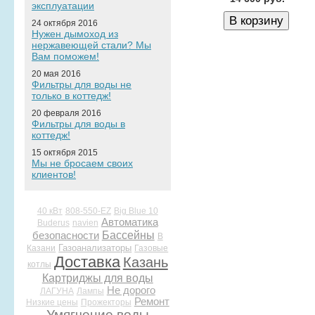
эксплуатации
24 октября 2016
Нужен дымоход из
нержавеющей стали? Мы
Вам поможем!
20 мая 2016
Фильтры для воды не
только в коттедж!
20 февраля 2016
Фильтры для воды в
коттедж!
15 октября 2015
Мы не бросаем своих
клиентов!
40 кВт
808-550-EZ
Big Blue 10
Автоматика
Buderus
navien
Бассейны
безопасности
В
Газоанализаторы
Казани
Газовые
Доставка
Казань
котлы
Картриджы для воды
Не дорого
ЛАГУНА
Лампы
Ремонт
Низкие цены
Прожекторы
Умягчение воды